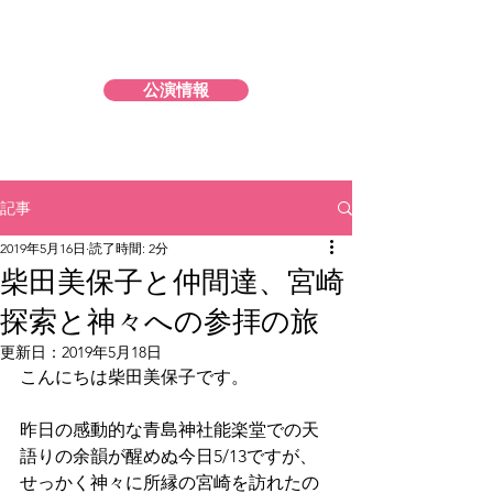
市川森一古事記 公式サイト
公演情報
記事
2019年5月16日
読了時間: 2分
柴田美保子と仲間達、宮崎
探索と神々への参拝の旅
更新日：
2019年5月18日
こんにちは柴田美保子です。
昨日の感動的な青島神社能楽堂での天
語りの余韻が醒めぬ今日5/13ですが、
せっかく神々に所縁の宮崎を訪れたの