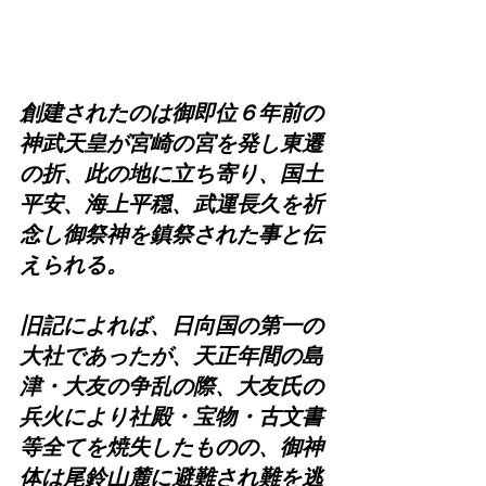
創建されたのは御即位６年前の
神武天皇が宮崎の宮を発し東遷
の折、此の地に立ち寄り、国土
平安、海上平穏、武運長久を祈
念し御祭神を鎮祭された事と伝
えられる。
旧記によれば、日向国の第一の
大社であったが、天正年間の島
津・大友の争乱の際、大友氏の
兵火により社殿・宝物・古文書
等全てを焼失したものの、御神
体は尾鈴山麓に避難され難を逃