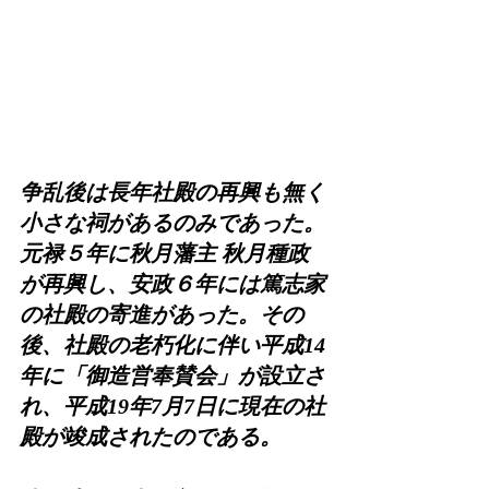
争乱後は長年社殿の再興も無く
小さな祠があるのみであった。
元禄５年に秋月藩主 秋月種政
が再興し、安政６年には篤志家
の社殿の寄進があった。その
後、社殿の老朽化に伴い平成14
年に「御造営奉賛会」が設立さ
れ、平成19年7月7日に現在の社
殿が竣成されたのである。