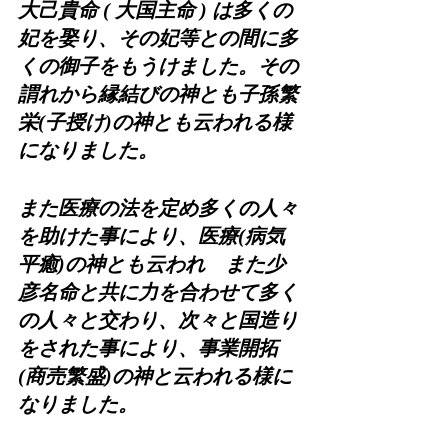
大己貴命 ( 大国主命 ) は多くの
妃を娶り、その妃等との間に多
くの御子をもうけました。その
謂れから縁結びの神とも子孫繁
栄(子授け)の神とも云われる様
になりました。
また医療の法を定め多くの人々
を助けた事により、医療(病気
平癒)の神とも云われ　また少
彦名命と共に力を合わせて多く
の人々と交わり、次々と国造り
をされた事により、事業開拓
(商売繁盛)の神と云われる様に
なりました。