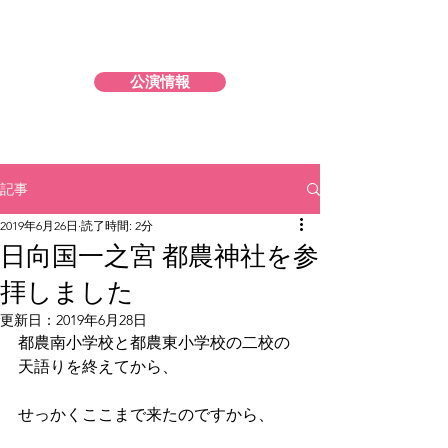
市川森一古事記 公式サイト
公演情報
記事
2019年6月26日
読了時間: 2分
日向国一之宮 都農神社を参
拝しました
更新日：
2019年6月28日
都農南小学校と都農東小学校の二校の
天語りを終えてから、
せっかくここまで来たのですから、