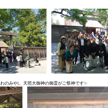
ざわのみや)。天照大御神の御霊がご祭神です✨