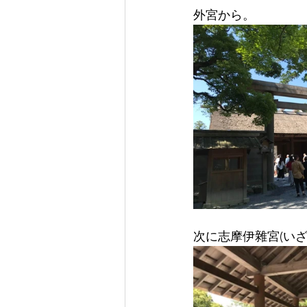
外宮から。
次に志摩伊雜宮(い