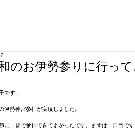
ト
アーティスト
支援活動
メディア
プライバシ
1分
和のお伊勢参りに行って
子です。
の伊勢神宮参拝が実現しました。
節に、皆で参拝できてよかったです。まずは１日目です