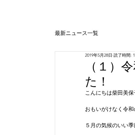
市川森一古事記 公式サイト
トップ
ミッション
イベン
最新ニュース一覧
2019年5月28日
読了時間: 
（１）令
た！
こんにちは柴田美保
おもいがけなく令和
５月の気候のいい季